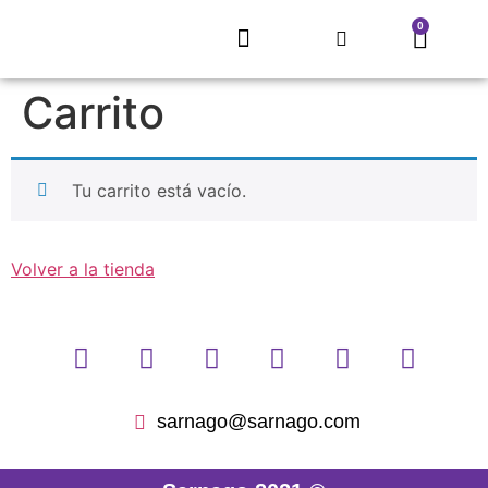
0
EL REFUGIO DE SARNAGO
PROYECTO MITECO
ARTE QUE RECUPERA UN PUEBLO
CONCURSO LITERARIO
ECLIPSE SOLAR 2026
TIENDA, MERCHANDISING
Carrito
Tu carrito está vacío.
Volver a la tienda
sarnago@sarnago.com