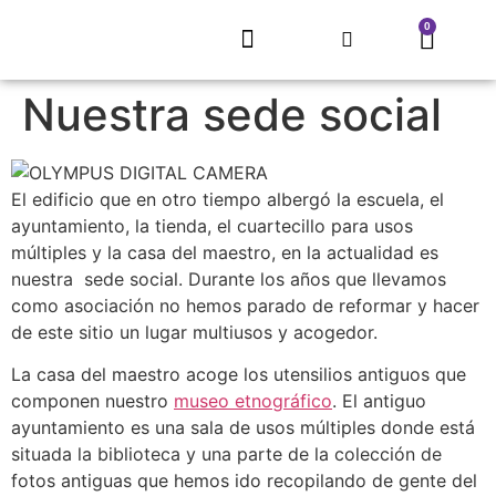
0
EL REFUGIO DE SARNAGO
PROYECTO MITECO
ARTE QUE RECUPERA UN PUEBLO
CONCURSO LITERARIO
ECLIPSE SOLAR 2026
TIENDA, MERCHANDISING
Nuestra sede social
El edificio que en otro tiempo albergó la escuela, el
ayuntamiento, la tienda, el cuartecillo para usos
múltiples y la casa del maestro, en la actualidad es
nuestra sede social. Durante los años que llevamos
como asociación no hemos parado de reformar y hacer
de este sitio un lugar multiusos y acogedor.
La casa del maestro acoge los utensilios antiguos que
componen nuestro
museo etnográfico
. El antiguo
ayuntamiento es una sala de usos múltiples donde está
situada la biblioteca y una parte de la colección de
fotos antiguas que hemos ido recopilando de gente del