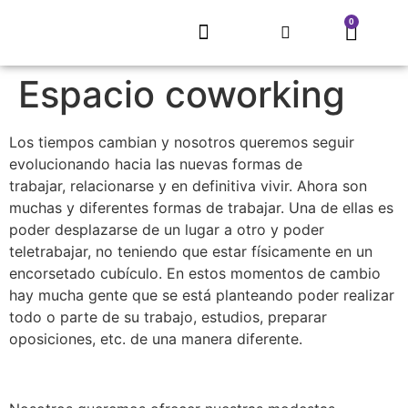
0
EL REFUGIO DE SARNAGO
PROYECTO MITECO
ARTE QUE RECUPERA UN PUEBLO
CONCURSO LITERARIO
ECLIPSE SOLAR 2026
TIENDA, MERCHANDISING
Espacio coworking
Los tiempos cambian y nosotros queremos seguir
evolucionando hacia las nuevas formas de
trabajar, relacionarse y en definitiva vivir. Ahora son
muchas y diferentes formas de trabajar. Una de ellas es
poder desplazarse de un lugar a otro y poder
teletrabajar, no teniendo que estar físicamente en un
encorsetado cubículo. En estos momentos de cambio
hay mucha gente que se está planteando poder realizar
todo o parte de su trabajo, estudios, preparar
oposiciones, etc. de una manera diferente.