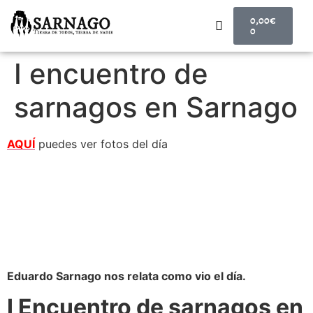
0,00
€
0
EL REFUGIO DE SARNAGO
PROYECTO MITECO
ARTE QUE RECUPERA UN PUEBLO
CONCURSO LITERARIO
ECLIPSE SOLAR 2026
TIENDA, MERCHANDISING
I encuentro de
sarnagos en Sarnago
AQUÍ
puedes ver fotos del día
Eduardo Sarnago nos relata como vio el día.
I Encuentro de sarnagos en