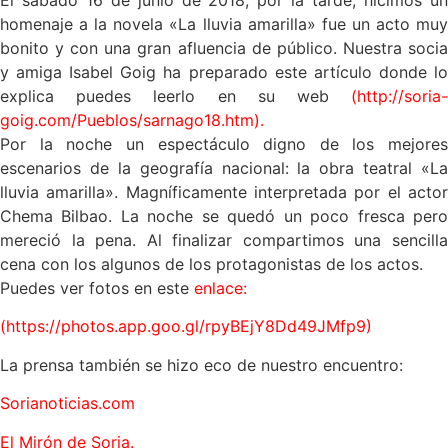
El sábado 16 de junio de 2018, por la tarde, hicimos un
homenaje a la novela «La lluvia amarilla» fue un acto muy
bonito y con una gran afluencia de público. Nuestra socia
y amiga Isabel Goig ha preparado este artículo donde lo
explica puedes leerlo en su web
(
http://soria-
goig.com/Pueblos/sarnago18.htm
).
Por la noche un espectáculo digno de los mejores
escenarios de la geografía nacional: la obra teatral «La
lluvia amarilla». Magníficamente interpretada por el actor
Chema Bilbao. La noche se quedó un poco fresca pero
mereció la pena. Al finalizar compartimos una sencilla
cena con los algunos de los protagonistas de los actos.
Puedes ver fotos en este
enlace
:
(https://photos.app.goo.gl/rpyBEjY8Dd49JMfp9)
La prensa también se hizo eco de nuestro encuentro:
Sorianoticias.com
El Mirón de Soria.