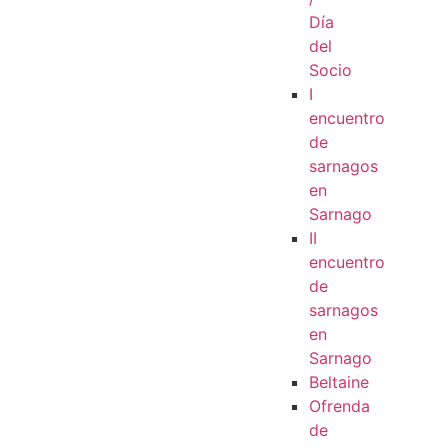
Día
del
Socio
I
encuentro
de
sarnagos
en
Sarnago
II
encuentro
de
sarnagos
en
Sarnago
Beltaine
Ofrenda
de