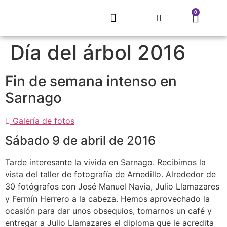
0
EL REFUGIO DE SARNAGO
PROYECTO MITECO
ARTE QUE RECUPERA UN PUEBLO
CONCURSO LITERARIO
ECLIPSE SOLAR 2026
TIENDA, MERCHANDISING
Día del árbol 2016
Fin de semana intenso en
Sarnago
Galería de fotos
Sábado 9 de abril de 2016
Tarde interesante la vivida en Sarnago. Recibimos la
vista del taller de fotografía de Arnedillo. Alrededor de
30 fotógrafos con José Manuel Navia, Julio Llamazares
y Fermín Herrero a la cabeza. Hemos aprovechado la
ocasión para dar unos obsequios, tomarnos un café y
entregar a Julio Llamazares el diploma que le acredita