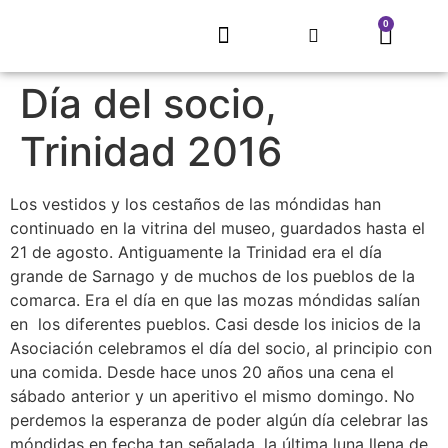
0
EL REFUGIO DE SARNAGO
PROYECTO MITECO
ARTE QUE RECUPERA UN PUEBLO
CONCURSO LITERARIO
ECLIPSE SOLAR 2026
TIENDA, MERCHANDISING
Día del socio,
Trinidad 2016
Los vestidos y los cestaños de las móndidas han
continuado en la vitrina del museo, guardados hasta el
21 de agosto. Antiguamente la Trinidad era el día
grande de Sarnago y de muchos de los pueblos de la
comarca. Era el día en que las mozas móndidas salían
en los diferentes pueblos. Casi desde los inicios de la
Asociación celebramos el día del socio, al principio con
una comida. Desde hace unos 20 años una cena el
sábado anterior y un aperitivo el mismo domingo. No
perdemos la esperanza de poder algún día celebrar las
móndidas en fecha tan señalada, la última luna llena de