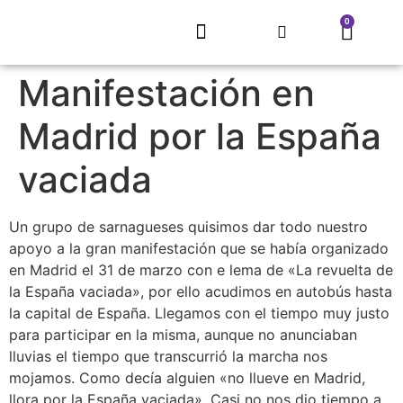
0
EL REFUGIO DE SARNAGO
PROYECTO MITECO
ARTE QUE RECUPERA UN PUEBLO
CONCURSO LITERARIO
ECLIPSE SOLAR 2026
TIENDA, MERCHANDISING
Manifestación en
Madrid por la España
vaciada
Un grupo de sarnagueses quisimos dar todo nuestro
apoyo a la gran manifestación que se había organizado
en Madrid el 31 de marzo con e lema de «La revuelta de
la España vaciada», por ello acudimos en autobús hasta
la capital de España. Llegamos con el tiempo muy justo
para participar en la misma, aunque no anunciaban
lluvias el tiempo que transcurrió la marcha nos
mojamos. Como decía alguien «no llueve en Madrid,
llora por la España vaciada». Casi no nos dio tiempo a