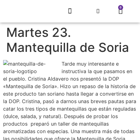
0
EL REFUGIO DE SARNAGO
PROYECTO MITECO
ARTE QUE RECUPERA UN PUEBLO
CONCURSO LITERARIO
ECLIPSE SOLAR 2026
TIENDA, MERCHANDISING
Martes 23.
Mantequilla de Soria
Tarde muy interesante e
instructiva la que pasamos en
el pueblo. Cristina Aldavero nos presentó la DOP
«Mantequilla de Soria». Hizo un repaso de la historia de
este producto tan soriano hasta llegar a convertirse en
la DOP. Cristina, pasó a darnos unas breves pautas para
catar los tres tipos de mantequillas que están reguladas
(dulce, salada, y natural). Después de probar los
productos preparó un taller de mantequillas
aromatizadas con especias. Una muestra más de todas
las posibilidades que ofrece la Mantequilla de Soria.