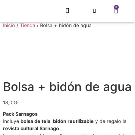
0
EL REFUGIO DE SARNAGO
PROYECTO MITECO
ARTE QUE RECUPERA UN PUEBLO
CONCURSO LITERARIO
ECLIPSE SOLAR 2026
TIENDA, MERCHANDISING
Inicio
/
Tienda
/ Bolsa + bidón de agua
Bolsa + bidón de agua
13,00
€
Pack Sarnagos
Incluye
bolsa de tela
,
bidón reutilizable
y de regalo la
revista cultural Sarnago
.