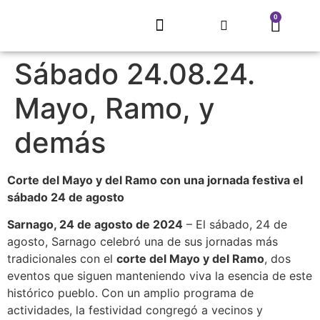
0
EL REFUGIO DE SARNAGO
PROYECTO MITECO
ARTE QUE RECUPERA UN PUEBLO
CONCURSO LITERARIO
ECLIPSE SOLAR 2026
TIENDA, MERCHANDISING
Sábado 24.08.24.
Mayo, Ramo, y
demás
Corte del Mayo y del Ramo con una jornada festiva el
sábado 24 de agosto
Sarnago, 24 de agosto de 2024
– El sábado, 24 de
agosto, Sarnago celebró una de sus jornadas más
tradicionales con el
corte del Mayo y del Ramo
, dos
eventos que siguen manteniendo viva la esencia de este
histórico pueblo. Con un amplio programa de
actividades, la festividad congregó a vecinos y