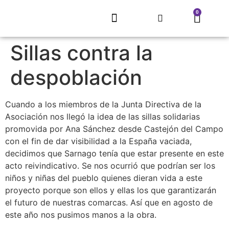
0
EL REFUGIO DE SARNAGO
PROYECTO MITECO
ARTE QUE RECUPERA UN PUEBLO
CONCURSO LITERARIO
ECLIPSE SOLAR 2026
TIENDA, MERCHANDISING
Sillas contra la
despoblación
Cuando a los miembros de la Junta Directiva de la
Asociación nos llegó la idea de las sillas solidarias
promovida por Ana Sánchez desde Castejón del Campo
con el fin de dar visibilidad a la España vaciada,
decidimos que Sarnago tenía que estar presente en este
acto reivindicativo. Se nos ocurrió que podrían ser los
niños y niñas del pueblo quienes dieran vida a este
proyecto porque son ellos y ellas los que garantizarán
el futuro de nuestras comarcas. Así que en agosto de
este año nos pusimos manos a la obra.