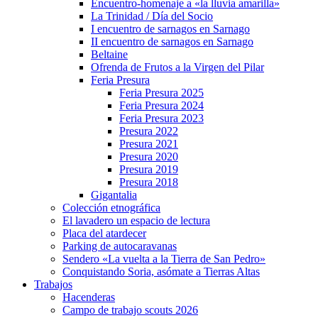
Encuentro-homenaje a «la lluvia amarilla»
La Trinidad / Día del Socio
I encuentro de sarnagos en Sarnago
II encuentro de sarnagos en Sarnago
Beltaine
Ofrenda de Frutos a la Virgen del Pilar
Feria Presura
Feria Presura 2025
Feria Presura 2024
Feria Presura 2023
Presura 2022
Presura 2021
Presura 2020
Presura 2019
Presura 2018
Gigantalia
Colección etnográfica
El lavadero un espacio de lectura
Placa del atardecer
Parking de autocaravanas
Sendero «La vuelta a la Tierra de San Pedro»
Conquistando Soria, asómate a Tierras Altas
Trabajos
Hacenderas
Campo de trabajo scouts 2026