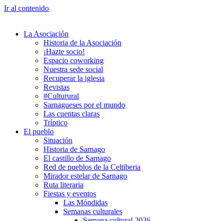
Ir al contenido
La Asociación
Historia de la Asociación
¡Hazte socio!
Espacio coworking
Nuestra sede social
Recuperar la iglesia
Revistas
#Culturural
Sarnagueses por el mundo
Las cuentas claras
Tríptico
El pueblo
Situación
Historia de Sarnago
El castillo de Sarnago
Red de pueblos de la Celtiberia
Mirador estelar de Sarnago
Ruta literaria
Fiestas y eventos
Las Móndidas
Semanas culturales
Semana cultural 2026