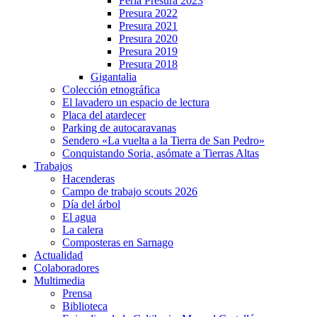
Feria Presura 2023
Presura 2022
Presura 2021
Presura 2020
Presura 2019
Presura 2018
Gigantalia
Colección etnográfica
El lavadero un espacio de lectura
Placa del atardecer
Parking de autocaravanas
Sendero «La vuelta a la Tierra de San Pedro»
Conquistando Soria, asómate a Tierras Altas
Trabajos
Hacenderas
Campo de trabajo scouts 2026
Día del árbol
El agua
La calera
Composteras en Sarnago
Actualidad
Colaboradores
Multimedia
Prensa
Biblioteca