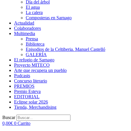
Día del árbol
El agua
La calera
Composteras en Sarnago
Actualidad
Colaboradores
Multimedia
Prensa
Biblioteca
Episodios de la Celtiberia. Manuel Castelló
GALERÍA
El refugio de Sarnago
Proyecto MITECO
Arte que recupera un pueblo
Podcasts
Concurso literario
PREMIOS
Premio Esteva
EDITORIAL
Eclipse solar 2026
Tienda, Merchandising
Buscar
0,00
€
0
Carrito