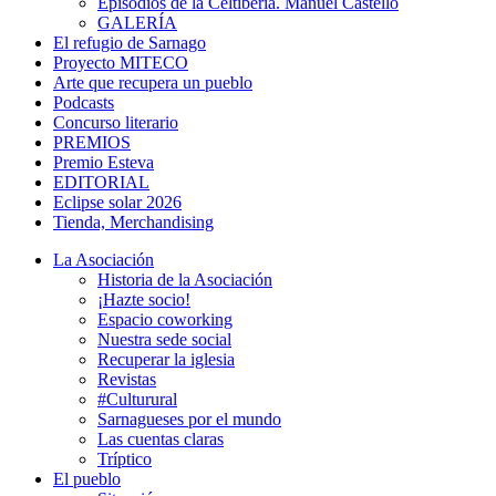
Episodios de la Celtiberia. Manuel Castelló
GALERÍA
El refugio de Sarnago
Proyecto MITECO
Arte que recupera un pueblo
Podcasts
Concurso literario
PREMIOS
Premio Esteva
EDITORIAL
Eclipse solar 2026
Tienda, Merchandising
La Asociación
Historia de la Asociación
¡Hazte socio!
Espacio coworking
Nuestra sede social
Recuperar la iglesia
Revistas
#Culturural
Sarnagueses por el mundo
Las cuentas claras
Tríptico
El pueblo